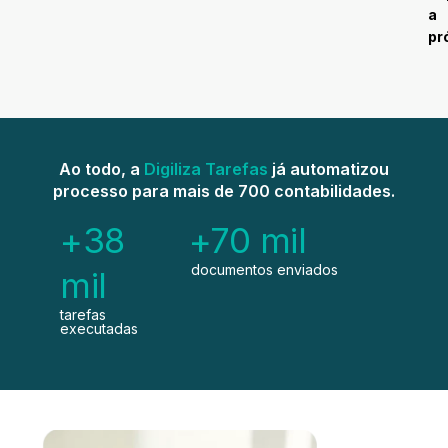
a
pr
Ao todo, a
Digiliza Tarefas
já automatizou
processo para mais de 700 contabilidades.
+38
+70 mil
documentos enviados
mil
tarefas
executadas