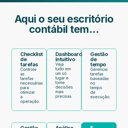
Aqui o seu escritório
contábil tem...
Checklist
Dashboard
Gestão
de
intuitivo
de
tarefas
tempo
Veja
tudo em
Controle
Gerencie
um só
as
tarefas
lugar e
tarefas
baseadas
tome
necessárias
no
decisões
para
tempo
mais
otimizar
de
precisas.
a
execução.
operação.
Gestão
Análise
E