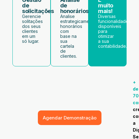
de
de
muito
solicitações
honorários
mais!
Gerencie
Analise
Diversas
solitações
estrategicamente
funcionalidades
dos seus
honorários
disponíveis
clientes
com
para
em um
base na
otimizar
só lugar.
sua
a sua
cartela
contabilidade.
de
clientes.
+
de
70
co
cr
c
Agendar Demonstração
a
Dig
Se